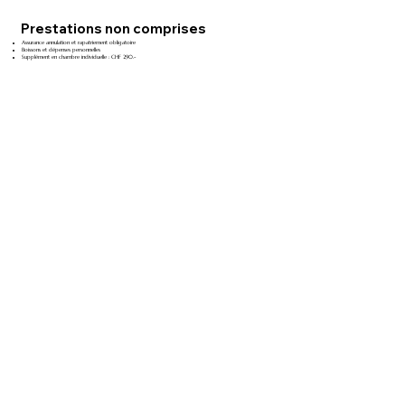
Prestations non comprises
Assurance annulation et rapatriement obligatoire
Boissons et dépenses personnelles
Supplément en chambre individuelle : CHF 290.-