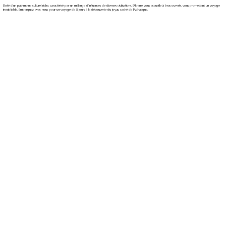
Doté d'un patrimoine culturel riche, caractérisé par un mélange d'influences de diverses civilisations, l'Albanie vous accueille à bras ouverts, vous promettant un voyage
inoubliable. Embarquez avec nous pour un voyage de 8 jours à la découverte du joyau caché de l'Adriatique.
Nous contacter