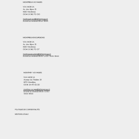
MONTREUX VOYAGES
VSA MOB SA
Av. des Alpes 25
1820 Montreux
0041 21 962 70 00
montreux.travel@lathiongroup.ch
Du lundi au vendredi 08h30-18h00
MONTREUX EXCURSIONS
VSA MOB SA
Av. des Alpes 25
1820 Montreux
0041 21 962 70 07
montreux.excursions@lathiongroup.ch
Du lundi au vendredi 08h30-12h30 / 13h30-18h00
MONTHEY VOYAGES
VSA MOB SA
Avenue du Théâtre 25
1870 Monthey
​0041 24 473 62 20
monthey.voyages@lathiongroup.ch
Du lundi au vendredi 08h30-12h30 /
13h30-18h00
POLITIQUES DE CONFIDENTIALITÉS
MENTIONS LÉGALE