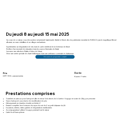
Du jeudi 8 au jeudi 15 mai 2025
Au cours de ce séjour, vous découvrirez notamment Gjuirokastër, Butrint et Berat, sites du patrimoine mondial de l'UNESCO puis le magnifique littoral
albanais, ses eaux cristallines et ses villages enchanteurs.
Expérimentez un dégustation de vins dans le cadre médiéval de la forteresse de Berat
Profitez d'un moment de relaxation dans les sources thermales de Benjë
Savourez une sélection d'huiles d'olives de Musai
Vivez une soirée spéciale de chant folkloriques dans une ambiance conviviale et chaleureuse
Découvrez le programme complet
Durée
Prix
CHF 1'890.- par personne
8 jours / 7 nuits
Prestations comprises
Transferts en autocar pour l’aéroport aller et retour Vols directs de/à Genève 1 bagage en soute de 23kg par personne
Taxes d’aéroport, sous réserve de modification de prix.
Hébergement en chambre double en hôtels 4*
Pension complète, hors boissons (du repas du soir du J1 au petit déjeuner du J8)
Excursions, entrées, visites guidées et dégustations mentionnées
Accompagnateur Lathion Voyages pendant tout le séjour
Guide local francophone