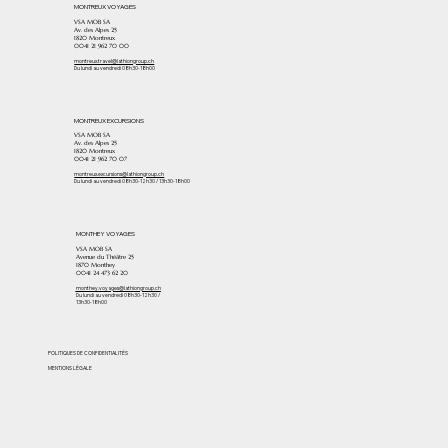
MONTREUX VOYAGES
VSA MOB SA
Av. des Alpes 25
1820 Montreux
0041 21 962 70 00
montreux.travel@lathiongroup.ch
Du lundi au vendredi 08h30-18h00
MONTREUX EXCURSIONS
VSA MOB SA
Av. des Alpes 25
1820 Montreux
0041 21 962 70 07
montreux.excursions@lathiongroup.ch
Du lundi au vendredi 08h30-12h30 / 13h30-18h00
MONTHEY VOYAGES
VSA MOB SA
Avenue du Théâtre 25
1870 Monthey
​0041 24 473 62 20
monthey.voyages@lathiongroup.ch
Du lundi au vendredi 08h30-12h30 /
13h30-18h00
POLITIQUES DE CONFIDENTIALITÉS
MENTIONS LÉGALE