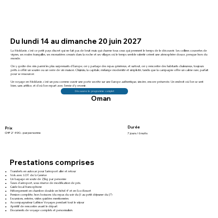
Du lundi 14 au dimanche 20 juin 2027
La Moldavie, c’est ce petit pays discret qui ne fait pas de bruit mais qui charme tous ceux qui prennent le temps de le découvrir. Ses collines couvertes de
vignes, ses routes tranquilles, ses monastères creusés dans la roche et ses villages où le temps semble ralentir créent une atmosphère douce, presque hors du
monde.
On y goûte des vins parmi les plus surprenants d’Europe, on y partage des repas généreux, et surtout, on y rencontre des habitants chaleureux, toujours
prêts à offrir un sourire ou un verre de vin maison. Chișinău, la capitale, mélange modernité et simplicité, tandis que la campagne offre un calme rare, parfait
pour se ressourcer.
Un voyage en Moldavie, c’est un peu comme ouvrir une porte secrète sur une Europe authentique, sincère, encore préservée. Un endroit où l’on se sent
bien, sans artifice, et d’où l’on repart avec l’envie d’y revenir.
Découvrez le programme complet
Oman
Durée
Prix
CHF 2'490.- par personne
7 jours / 6 nuits
Prestations comprises
Transferts en autocar pour l’aéroport aller et retour
Vols avec LOT de/à Genève
Un bagage en soute de 23kg par personne
Taxes d’aéroport, sous réserve de modification de prix.
Guide local francophone
Hébergement en chambre double en hôtel 4* et en Eco-Resort
Pension complète, hors boissons (du repas du soir du J1 au petit déjeuner du J7)
Excursions, entrées, visites guidées mentionnées
Accompagnateur Lathion Voyages pendant tout le séjour
Apéritif de rencontre avant le départ
Documents de voyage complets et personnalisés