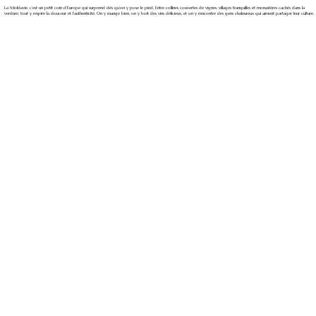
La Moldavie, c’est un petit coin d’Europe qui surprend dès qu’on y pose le pied. Entre collines couvertes de vignes, villages tranquilles et monastères cachés dans la
verdure, tout y respire la douceur et l’authenticité. On y mange bien, on y boit des vins délicieux, et on y rencontre des gens chaleureux qui aiment partager leur culture.
Nous contacter