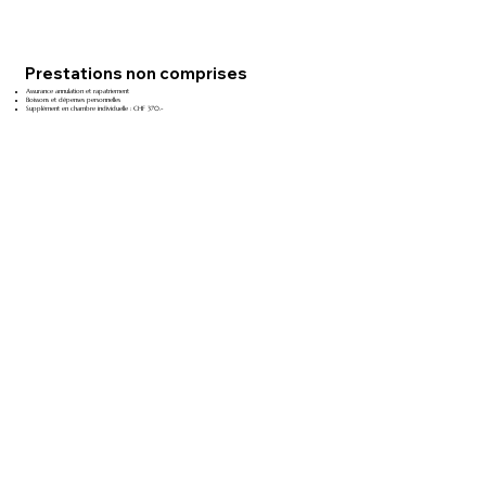
Prestations non comprises
Assurance annulation et rapatriement
Boissons et dépenses personnelles
Supplément en chambre individuelle : CHF 370.-