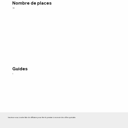
Nombre de places
34
Guides
1
Inscrivez-vous à notre liste de diffusion pour être le premier à recevoir des offres spéciales