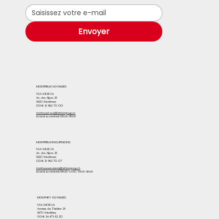
Envoyer
MONTREUX VOYAGES
VSA MOB SA
Av. des Alpes 25
1820 Montreux
0041 21 962 70 00
montreux.travel@lathiongroup.ch
Du lundi au vendredi 08h30-18h00
MONTREUX EXCURSIONS
VSA MOB SA
Av. des Alpes 25
1820 Montreux
0041 21 962 70 07
montreux.excursions@lathiongroup.ch
Du lundi au vendredi 08h30-12h30 / 13h30-18h00
MONTHEY VOYAGES
VSA MOB SA
Avenue du Théâtre 25
1870 Monthey
​0041 24 473 62 20