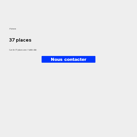
37 places
37 places
Car de 37 places avec 1 table club
Nous contacter