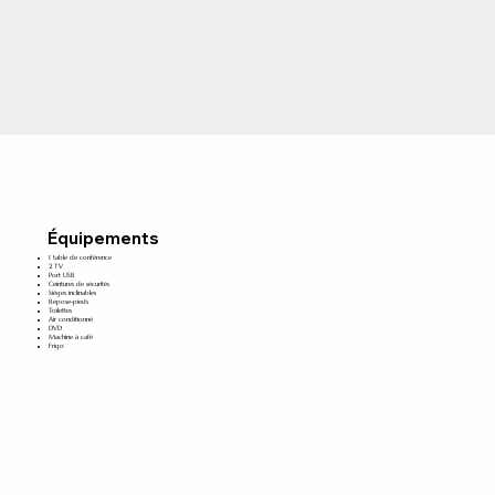
Équipements
1 table de conférence
2 TV
Port USB
Ceintures de sécurités
Sièges inclinables
Repose-pieds
Toilettes
Air conditionné
DVD
Machine à café
Frigo