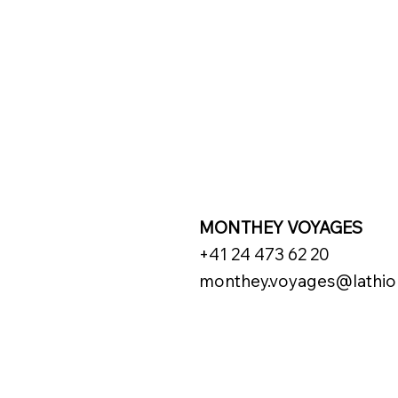
MONTHEY VOYAGES
+41 24 473 62 20
monthey.voyages@lathio