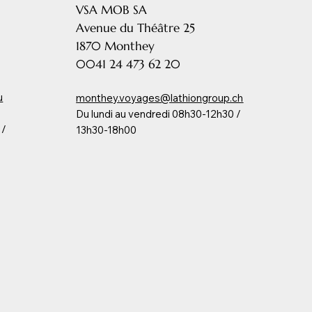
VSA MOB SA
Avenue du Théâtre 25
1870 Monthey
​0041 24 473 62 20
u
monthey.voyages@lathiongroup.ch
Du lundi au vendredi 08h30-12h30 /
 /
13h30-18h00