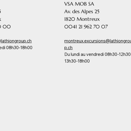
VSA MOB SA
5
Av. des Alpes 25
x
1820 Montreux
70 00
0041 21 962 70 07
lathiongroup.ch
montreux.excursions@lathiongro
redi 08h30-18h00
p.ch
Du lundi au vendredi 08h30-12h30
13h30-18h00